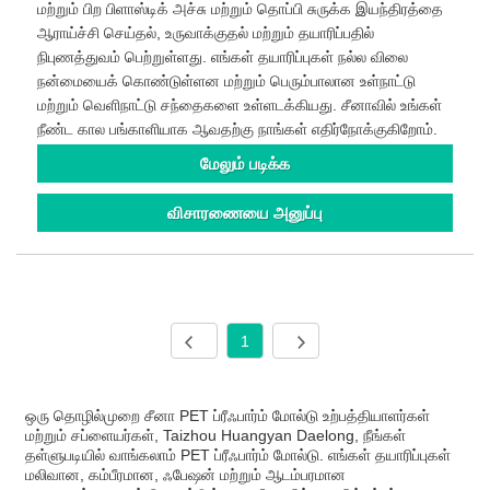
மற்றும் பிற பிளாஸ்டிக் அச்சு மற்றும் தொப்பி சுருக்க இயந்திரத்தை
ஆராய்ச்சி செய்தல், உருவாக்குதல் மற்றும் தயாரிப்பதில்
நிபுணத்துவம் பெற்றுள்ளது. எங்கள் தயாரிப்புகள் நல்ல விலை
நன்மையைக் கொண்டுள்ளன மற்றும் பெரும்பாலான உள்நாட்டு
மற்றும் வெளிநாட்டு சந்தைகளை உள்ளடக்கியது. சீனாவில் உங்கள்
நீண்ட கால பங்காளியாக ஆவதற்கு நாங்கள் எதிர்நோக்குகிறோம்.
மேலும் படிக்க
விசாரணையை அனுப்பு
1
ஒரு தொழில்முறை சீனா PET ப்ரீஃபார்ம் மோல்டு உற்பத்தியாளர்கள்
மற்றும் சப்ளையர்கள், Taizhou Huangyan Daelong, நீங்கள்
தள்ளுபடியில் வாங்கலாம் PET ப்ரீஃபார்ம் மோல்டு. எங்கள் தயாரிப்புகள்
மலிவான, கம்பீரமான, ஃபேஷன் மற்றும் ஆடம்பரமான