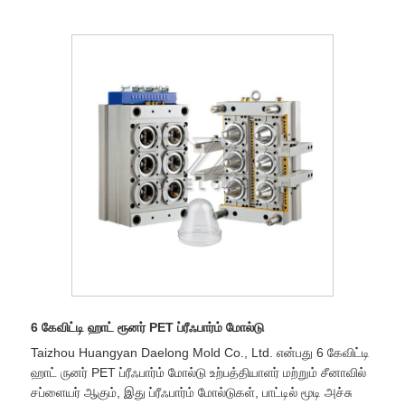
6 கேவிட்டி ஹாட் ரூனர் PET ப்ரீஃபார்ம் மோல்டு
Taizhou Huangyan Daelong Mold Co., Ltd. என்பது 6 கேவிட்டி
ஹாட் ருனர் PET ப்ரீஃபார்ம் மோல்டு உற்பத்தியாளர் மற்றும் சீனாவில்
சப்ளையர் ஆகும், இது ப்ரீஃபார்ம் மோல்டுகள், பாட்டில் மூடி அச்சு