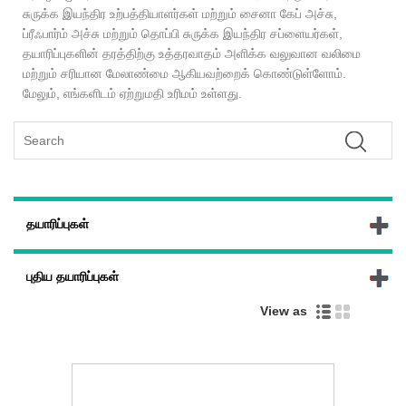
சுருக்க இயந்திர உற்பத்தியாளர்கள் மற்றும் சைனா கேப் அச்சு,
ப்ரீஃபார்ம் அச்சு மற்றும் தொப்பி சுருக்க இயந்திர சப்ளையர்கள்,
தயாரிப்புகளின் தரத்திற்கு உத்தரவாதம் அளிக்க வலுவான வலிமை
மற்றும் சரியான மேலாண்மை ஆகியவற்றைக் கொண்டுள்ளோம்.
மேலும், எங்களிடம் ஏற்றுமதி உரிமம் உள்ளது.
தயாரிப்புகள்
புதிய தயாரிப்புகள்
View as