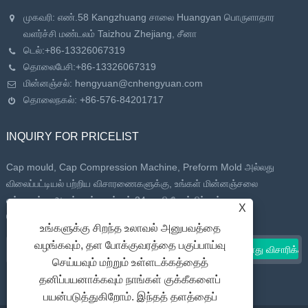
முகவரி: எண்.58 Kangzhuang சாலை Huangyan பொருளாதார
வளர்ச்சி மண்டலம் Taizhou Zhejiang, சீனா
டெல்:
+86-13326067319
தொலைபேசி:
+86-13326067319
மின்னஞ்சல்:
hengyuan@cnhengyuan.com
தொலைநகல்: +86-576-84201717
INQUIRY FOR PRICELIST
Cap mould, Cap Compression Machine, Preform Mold அல்லது
விலைப்பட்டியல் பற்றிய விசாரணைகளுக்கு, உங்கள் மின்னஞ்சலை
எங்களுக்கு அனுப்பவும், நாங்கள் 24 மணி நேரத்திற்குள்
X
தொடர்புகொள்வோம்.
உங்களுக்கு சிறந்த உலாவல் அனுபவத்தை
வழங்கவும், தள போக்குவரத்தை பகுப்பாய்வு
செய்யவும் மற்றும் உள்ளடக்கத்தைத்
தனிப்பயனாக்கவும் நாங்கள் குக்கீகளைப்
பயன்படுத்துகிறோம். இந்தத் தளத்தைப்