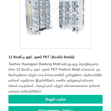
12 கேவிட்டி ஹாட் ரூனர் PET ப்ரீஃபார்ம் மோல்டு
Taizhou Huangyan Daelong Mold என்பது ஒரு தொழில்முறை
சீனா 12 கேவிட்டி ஹாட் ரூனர் PET Preform Mold சப்ளையர். தர
நோக்குநிலை மற்றும் வாடிக்கையாளரின் முன்னுரிமை ஆகியவற்றில்
நாங்கள் உறுதியாக இருக்கிறோம், வணிக ஒத்துழைப்புக்கான
உங்கள் கடிதங்கள், அழைப்புகள் மற்றும் விசாரணைகளை நாங்கள்
மனதார வரவேற்கிறோம்.
மேலும் படிக்க
விசாரணையை அனுப்பு