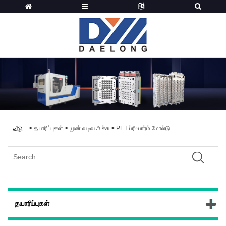
>
தயாரிப்புகள்
>
முன் வடிவ அச்சு
>
PET ப்ரீஃபார்ம் மோல்டு
வீடு
தயாரிப்புகள்