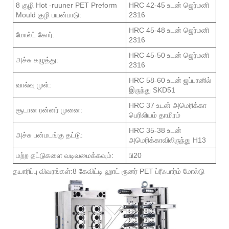
8 குழி Hot -ruuner PET Preform
HRC 42-45 உடன் ஜெர்மனி
Mould குழி பயன்பாடு:
2316
HRC 45-48 உடன் ஜெர்மனி
மோல்ட் கோர்:
2316
HRC 45-50 உடன் ஜெர்மனி
அச்சு கழுத்து:
2316
HRC 58-60 உடன் ஜப்பானில்
வால்வு முள்:
இருந்து SKD51
HRC 37 உடன் அமெரிக்கா
சூடான ரன்னர் முனை:
பெரிலியம் தாமிரம்
HRC 35-38 உடன்
அச்சு பன்மடங்கு தட்டு:
அமெரிக்காவிலிருந்து H13
மற்ற தட்டுகளை வடிவமைக்கவும்:
பி20
தயாரிப்பு விவரங்கள்:8 கேவிட்டி ஹாட் ரூனர் PET ப்ரீஃபார்ம் மோல்டு