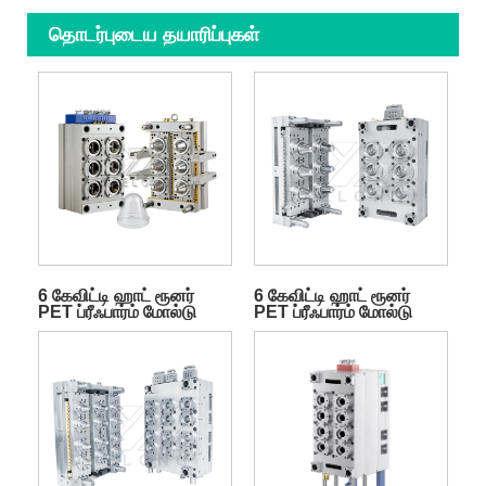
தொடர்புடைய தயாரிப்புகள்
6 கேவிட்டி ஹாட் ரூனர்
6 கேவிட்டி ஹாட் ரூனர்
PET ப்ரீஃபார்ம் மோல்டு
PET ப்ரீஃபார்ம் மோல்டு