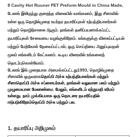
8 Cavity Hot Ruuner PET Preform Mould in China Made,
டேலாங் இலிருந்து குறைந்த விலையில் வாங்கலாம், இது சீனாவில்
உள்ள ஒரு தொழில்முறை உயர்தர தயாரிப்புகள் உற்பத்தியாளர்கள்
மற்றும் தொழிற்சாலை ஆகும். நாங்கள் தனிப்பயனாக்கப்பட்ட
தயாரிப்புகள் சேவையை வழங்குகிறோம். உங்களுக்கு விலைப்பட்டியல்
மற்றும் மேற்கோள் தேவைப்பட்டால், ஒரு செய்தியை அனுப்புவதன்
மூலம் எங்களிடம் கேட்கலாம். கூடிய விரைவில் உங்களைத்
தொடர்புகொள்வோம்.
டேலாங்
இல் முறையாக அமைக்கப்பட்டது
1993
, தொழில்முறை
சீனாவில் ஒருவராக
தொப்பி அச்சு
உற்பத்தியாளர்கள் மற்றும்
சீனா
தொப்பி அச்சு
சப்ளையர்கள், நாங்கள் வலுவான பலம் மற்றும்
முழுமையான மேலாண்மை.
மேலும், எங்களிடம் ஏற்றுமதி உரிமம்
உள்ளது. நாம் முக்கியமாக ஒரு தொடரை தயாரிப்பதில்
ஈடுபடுகிறோம்
தொப்பி அச்சு
மற்றும் பல.
1. தயாரிப்பு அறிமுகம்