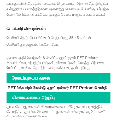
வாங்குபவரின் தொழிற்சாலையாக இருக்கலாம். ஆனால் தொழில்நுட்ப
வல்லுநரின் பயணத்திற்கான அனைத்து செலவையும் வாங்குபவர் ஏற்க
வேண்டும் (விமான டிக்கெட், தங்கும் செலவு மற்றும் சம்பளம் உட்பட)
டெலிவரி விவரங்கள்:
டெலிவரி தேதி: டெபாசிட்டைப் பெற்ற பிறகு 35-45 நாட்கள்.
டெலிவரி துறைமுகம்: நிங்போ, சீனா
சூடான குறிச்சொற்கள்: 8 கேவிட்டி ஹாட் ரூனர் PET Preform
Mould, சீனா, உற்பத்தியாளர்கள், சப்ளையர்கள், மொத்த விற்பனை,
மேம்பட்ட, வாங்க, தொழிற்சாலை, மலிவான, தரம், புதியது
தொடர்புடைய வகை
PET ப்ரீஃபார்ம் மோல்டு
ஹாட் ரன்னர் PET Prefom மோல்டு
விசாரணையை அனுப்பு
தயவுசெய்து உங்கள் விசாரணையை கீழே உள்ள படிவத்தில்
கொடுக்க தயங்க வேண்டாம். நாங்கள் உங்களுக்கு 24 மணி
நேரத்தில் பதிலளிப்போம்.