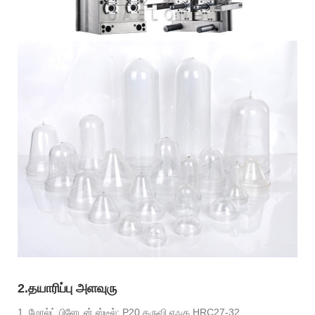
2.தயாரிப்பு அளவுரு
1. மோல்ட் பிளேடன் ஸ்டீல்: P20 கருவி எஃகு HRC27-32.