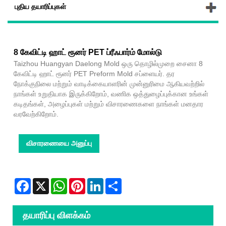
புதிய தயாரிப்புகள்
8 கேவிட்டி ஹாட் ரூனர் PET ப்ரீஃபார்ம் மோல்டு
Taizhou Huangyan Daelong Mold ஒரு தொழில்முறை சைனா 8
கேவிட்டி ஹாட் ரூனர் PET Preform Mold சப்ளையர். தர
நோக்குநிலை மற்றும் வாடிக்கையாளரின் முன்னுரிமை ஆகியவற்றில்
நாங்கள் உறுதியாக இருக்கிறோம், வணிக ஒத்துழைப்புக்கான உங்கள்
கடிதங்கள், அழைப்புகள் மற்றும் விசாரணைகளை நாங்கள் மனதார
வரவேற்கிறோம்.
விசாரணையை அனுப்பு
Facebook
X
WhatsApp
Pinterest
LinkedIn
Share
தயாரிப்பு விளக்கம்