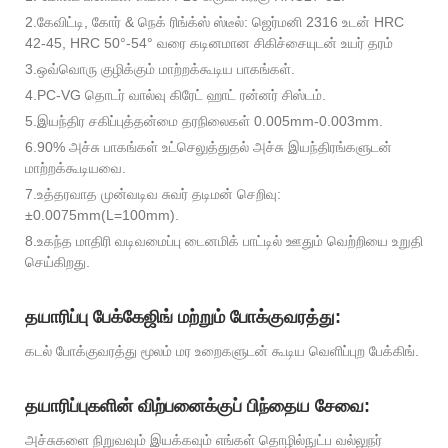
2.கேவிட்டி, கோர் & நெக் ரிங்க்ஸ் ஸ்டீல்: ஜெர்மனி 2316 உடன் HRC
42-45, HRC 50°-54° வரை கடினமான சிகிச்சையுடன் உயர் தரம்
3.ஒவ்வொரு குழிக்கும் மாற்றக்கூடிய பாகங்கள்.
4.PC-VG தொடர் வால்வு கிரேட் ஹாட் ரன்னர் சிஸ்டம்.
5.இயந்திர சகிப்புத்தன்மை தரநிலைகள் 0.005mm-0.003mm.
6.90% அச்சு பாகங்கள் உட்செலுத்துதல் அச்சு இயந்திரங்களுடன்
மாற்றக்கூடியவை.
7.உத்தரவாத முன்வடிவ சுவர் தடிமன் செறிவு:
±0.0075mm(L=100mm).
8.உகந்த மாதிரி வடிவமைப்பு டைனமிக் பாட்டில் ஊதும் வெற்றியை உறுதி
செய்கிறது.
தயாரிப்பு பேக்கேஜிங் மற்றும் போக்குவரத்து:
கடல் போக்குவரத்து மூலம் மர உறைகளுடன் கூடிய வெளிப்புற பேக்கிங்.
தயாரிப்புகளின் விற்பனைக்குப் பிந்தைய சேவை:
அச்சுகளை நிறுவவும் இயக்கவும் எங்கள் தொழில்நுட்ப வல்லுநர்