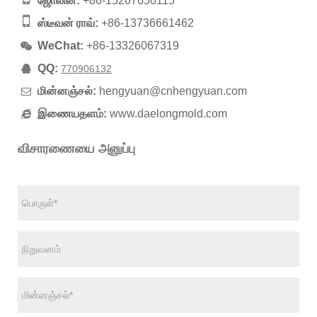
ஜோலின்:
+86-15267650115
ஸ்டீவன் ராவ்:
+86-13736661462
WeChat:
+86-13326067319
QQ:
770906132
மின்னஞ்சல்:
hengyuan@cnhengyuan.com
இணையதளம்:
www.daelongmold.com
விசாரணையை அனுப்பு