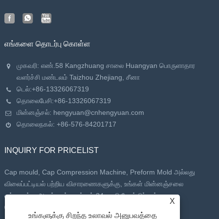
எங்களை தொடர்பு கொள்ள
முகவரி: எண்.58 Kangzhuang சாலை Huangyan பொருளாதார
வளர்ச்சி மண்டலம் Taizhou Zhejiang, சீனா
டெல்:
+86-13326067319
தொலைபேசி:
+86-13326067319
மின்னஞ்சல்:
hengyuan@cnhengyuan.com
தொலைநகல்: +86-576-84201717
INQUIRY FOR PRICELIST
Cap mould, Cap Compression Machine, Preform Mold அல்லது
விலைப்பட்டியல் பற்றிய விசாரணைகளுக்கு, உங்கள் மின்னஞ்சலை
எங்களுக்கு அனுப்பவும், நாங்கள் 24 மணி நேரத்திற்குள்
X
தொடர்புகொள்வோம்.
உங்களுக்கு சிறந்த உலாவல் அனுபவத்தை