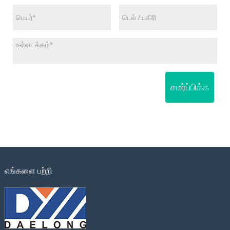
சமர்ப்பிக்க
எங்களை பற்றி