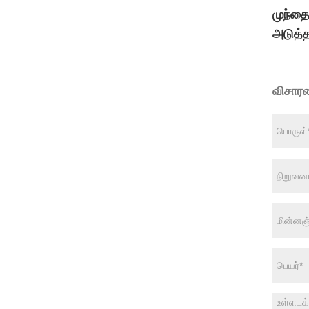
முந்த
அடுத்த
விசார