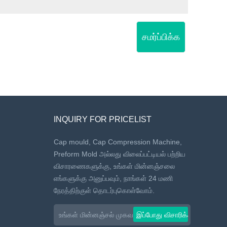
சமர்ப்பிக்க
INQUIRY FOR PRICELIST
Cap mould, Cap Compression Machine,
Preform Mold அல்லது விலைப்பட்டியல் பற்றிய
விசாரணைகளுக்கு, உங்கள் மின்னஞ்சலை
எங்களுக்கு அனுப்பவும், நாங்கள் 24 மணி
நேரத்திற்குள் தொடர்புகொள்வோம்.