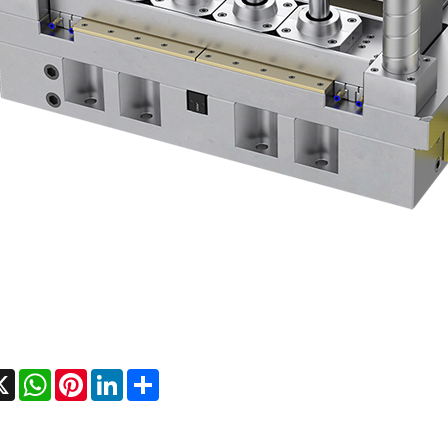
cebook
X
WhatsApp
Pinterest
LinkedIn
Share