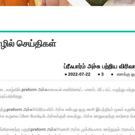
ில் செய்திகள்
ப்ரீஃபார்ம் அச்சு பற்றிய விர
●
2022-07-22
●
3
●
எனக்கு ஒர
ாட வாழ்வில்,
preform அச்சு
சமையல் எண்ணெய், பானம், மிட்டாய், மருந்து மற்று
்தப்படுகிறது.
த்து
preform அச்சு
ï¼பிரிஃபார்ம் அச்சு என்பது ஒரு ஊசி இயந்திரம் மூலம் உரு
சு கருவை ப்ளோ மோல்டிங் அச்சுக்குள் வைத்து, அச்சு ஊதுவதற்கு காற்றை செ
ங்கிணைந்த பகுதி
preform அச்சு
ï¼ஊசி அச்சு முக்கியமாக ஊற்றுதல் அமைப்பு,