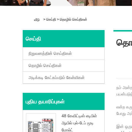
>
செய்தி
>
தொழில் செய்திகள்
வீடு
செய்தி
தொழ
நிறுவனத்தின் செய்திகள்
தொழில் செய்திகள்
அடிக்கடி கேட்கப்படும் கேள்விகள்
நம் அன்ற
பயன்படுத
புதிய தயாரிப்புகள்
என்ற கரு
போது அச்
48 கேவிட்டிஸ் எடிபிள்
ஆயில் புல்-டேப் மூடி
இன் ஒரு
மோல்ட்