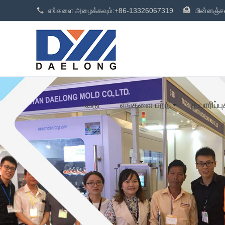
எங்களை அழைக்கவும்:
+86-13326067319
மின்னஞ்சல
வீடு
எங்களை பற்றி
தயாரிப்பு