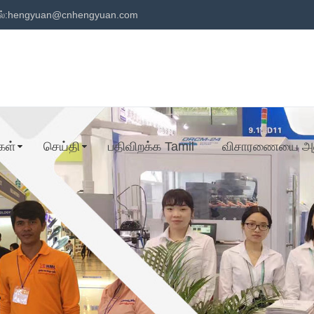
்:
hengyuan@cnhengyuan.com
கள்
செய்தி
பதிவிறக்க Tamil
விசாரணையை அனு