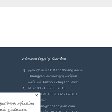
எங்களை தொடர்பு கொள்ள
முகவரி: எண்.58 Kangzhuang சாலை
Huangyan பொருளாதார வளர்ச்சி
மண்டலம் Taizhou Zhejiang, சீனா
டெல்:
+86-13326067319
தொலைபேசி:
+86-13326067319
X
மின்னஞ்சல்:
ுவரத்தை பகுப்பாய்வு
hengyuan@cnhengyuan.com
்கள் குக்கீகளைப்
தொலைநகல்: +86-576-84201717