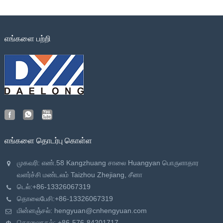
எங்களை பற்றி
எங்களை தொடர்பு கொள்ள
முகவரி: எண்.58 Kangzhuang சாலை Huangyan பொருளாதார
வளர்ச்சி மண்டலம் Taizhou Zhejiang, சீனா
டெல்:
+86-13326067319
தொலைபேசி:
+86-13326067319
மின்னஞ்சல்:
hengyuan@cnhengyuan.com
தொலைநகல்: +86-576-84201717