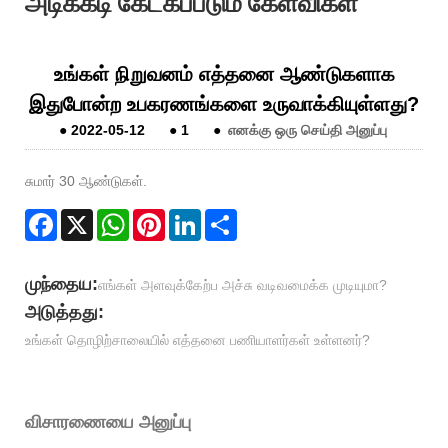
அடிக்கடி கேட்கப்படும் கேள்விகள்
உங்கள் நிறுவனம் எத்தனை ஆண்டுகளாக
இதுபோன்ற உபகரணங்களை உருவாக்கியுள்ளது?
●
2022-05-12
●
1
●
எனக்கு ஒரு செய்தி அனுப்பு
சுமார் 30 ஆண்டுகள்.
Facebook
X
WhatsApp
Pinterest
LinkedIn
Share
முந்தைய:
எங்கள் அளவுக்கேற்ப அச்சு வடிவமைக்க முடியுமா?
அடுத்தது:
உங்கள் தொழிற்சாலையில் எத்தனை பணியாளர்கள் உள்ளனர்?
விசாரணையை அனுப்பு