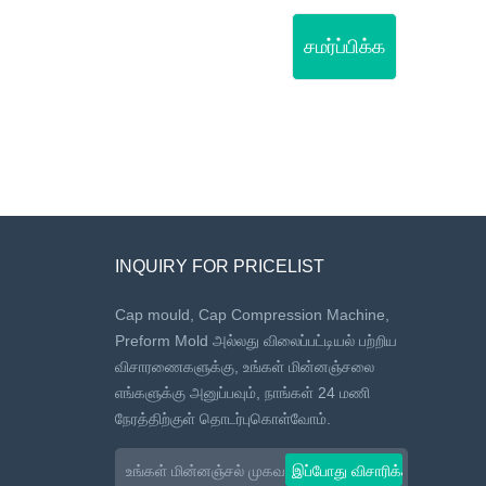
சமர்ப்பிக்க
INQUIRY FOR PRICELIST
Cap mould, Cap Compression Machine,
Preform Mold அல்லது விலைப்பட்டியல் பற்றிய
விசாரணைகளுக்கு, உங்கள் மின்னஞ்சலை
எங்களுக்கு அனுப்பவும், நாங்கள் 24 மணி
நேரத்திற்குள் தொடர்புகொள்வோம்.