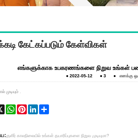
்கடி கேட்கப்படும் கேள்விகள்
எங்களுக்காக உபகரணங்களை நிறுவ உங்கள் பண
●
2022-05-12
●
3
●
எனக்கு ஒர
ல் முடியும் .
cebook
X
WhatsApp
Pinterest
LinkedIn
Share
ைய:
குளிர் காலநிலையில் உங்கள் தயாரிப்புகளை நிறுவ முடியுமா?