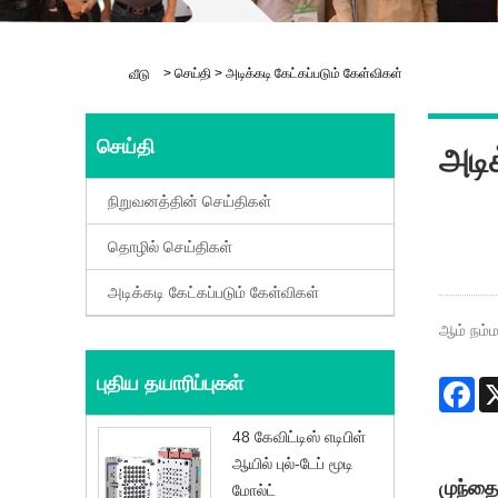
>
செய்தி
>
அடிக்கடி கேட்கப்படும் கேள்விகள்
வீடு
செய்தி
அடிக
நிறுவனத்தின் செய்திகள்
தொழில் செய்திகள்
அடிக்கடி கேட்கப்படும் கேள்விகள்
ஆம் நம்மா
புதிய தயாரிப்புகள்
Fa
48 கேவிட்டிஸ் எடிபிள்
ஆயில் புல்-டேப் மூடி
முந்த
மோல்ட்