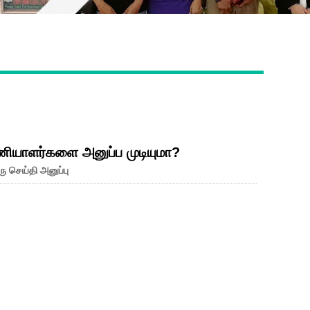
Live
ியாளர்களை அனுப்ப முடியுமா?
ு செய்தி அனுப்பு