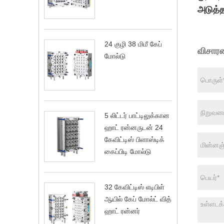
அடுத்த
24 குழி 38 மிமீ கேப்
விசார
மோல்டு
5 லிட்டர் பாட்டிலுக்கான
ஹாட் ரன்னருடன் 24
கேவிட்டிஸ் பிளாஸ்டிக்
கைப்பிடி மோல்டு
32 கேவிட்டிஸ் எடிபிள்
ஆயில் கேப் மோல்ட் வித்
ஹாட் ரன்னர்