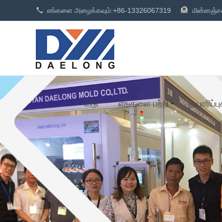
எங்களை அழைக்கவும்:
+86-13326067319
மின்னஞ்சல
வீடு
எங்களை பற்றி
தயாரிப்பு