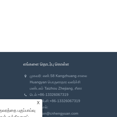
எங்களை தொடர்பு கொள்ள
முகவரி: எண்.58 Kangzhuang சாலை
Huangyan பொருளாதார வளர்ச்சி
மண்டலம் Taizhou Zhejiang, சீனா
டெல்:
+86-13326067319
தொலைபேசி:
+86-13326067319
X
மின்னஞ்சல்:
ுவரத்தை பகுப்பாய்வு
hengyuan@cnhengyuan.com
்கள் குக்கீகளைப்