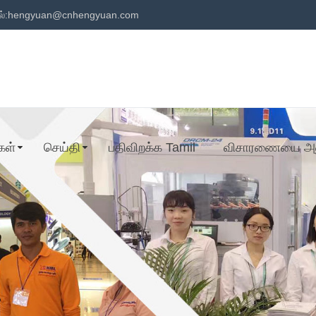
்:
hengyuan@cnhengyuan.com
கள்
செய்தி
பதிவிறக்க Tamil
விசாரணையை அனு