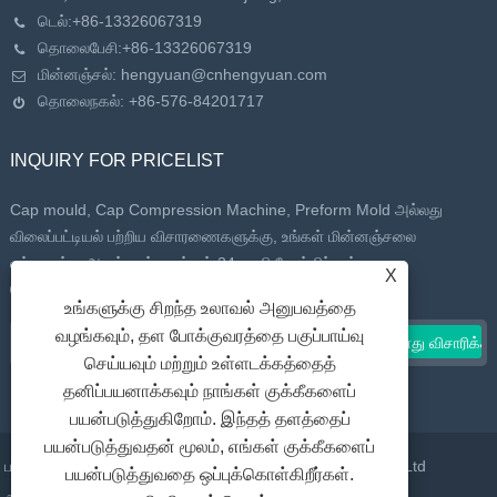
டெல்:
+86-13326067319
தொலைபேசி:
+86-13326067319
மின்னஞ்சல்:
hengyuan@cnhengyuan.com
தொலைநகல்: +86-576-84201717
INQUIRY FOR PRICELIST
Cap mould, Cap Compression Machine, Preform Mold அல்லது
விலைப்பட்டியல் பற்றிய விசாரணைகளுக்கு, உங்கள் மின்னஞ்சலை
எங்களுக்கு அனுப்பவும், நாங்கள் 24 மணி நேரத்திற்குள்
X
தொடர்புகொள்வோம்.
உங்களுக்கு சிறந்த உலாவல் அனுபவத்தை
வழங்கவும், தள போக்குவரத்தை பகுப்பாய்வு
செய்யவும் மற்றும் உள்ளடக்கத்தைத்
தனிப்பயனாக்கவும் நாங்கள் குக்கீகளைப்
பயன்படுத்துகிறோம். இந்தத் தளத்தைப்
பயன்படுத்துவதன் மூலம், எங்கள் குக்கீகளைப்
பதிப்புரிமை © 2022 Taizhou Huangyan Daelong Mold Co., Ltd
பயன்படுத்துவதை ஒப்புக்கொள்கிறீர்கள்.