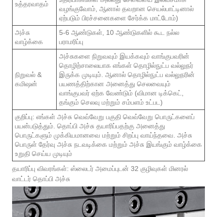
உத்தரவாதம்
வழங்குவோம், ஆனால் தவறான செயல்பாட்டினால்
ஏற்படும் பிரச்சனைகளை சேர்க்க மாட்டோம்)
அச்சு
5-6 ஆண்டுகள், 10 ஆண்டுகளில் கூட நல்ல
வாழ்க்கை
பராமரிப்பு
அச்சுகளை நிறுவவும் இயக்கவும் வாங்குபவரின்
தொழிற்சாலையாக எங்கள் தொழில்நுட்ப வல்லுநர்
நிறுவல் &
இருக்க முடியும். ஆனால் தொழில்நுட்ப வல்லுநரின்
கமிஷன்
பயணத்திற்கான அனைத்து செலவையும்
வாங்குபவர் ஏற்க வேண்டும் (விமான டிக்கெட்,
தங்கும் செலவு மற்றும் சம்பளம் உட்பட)
குறிப்பு: எங்கள் அச்சு வெவ்வேறு பகுதி வெவ்வேறு பொருட்களைப்
பயன்படுத்தும். தொப்பி அச்சு தயாரிப்பதற்கு அனைத்து
பொருட்களும் முக்கியமானவை மற்றும் சிறப்பு வாய்ந்தவை. அச்சு
பொருள் தேர்வு அச்சு நடவடிக்கை மற்றும் அச்சு இயங்கும் வாழ்க்கை
உறுதி செய்ய முடியும்
தயாரிப்பு விவரங்கள்: ஸ்லைடர் அமைப்புடன் 32 குழிவுகள் மினரல்
வாட்டர் தொப்பி அச்சு