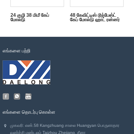
24 குழி 38 மிமீ கேப்
48 கேவிட்டிஸ் டூத்பேஸ்ட்
மோல்டு
கேப் மோல்டு ஹாட் ரன்னர்
எங்களை பற்றி
எங்களை தொடர்பு கொள்ள
முகவரி: எண்.58 Kangzhuang சாலை Huangyan பொருளாதார
வளர்ச்சி மண்டலம் Taizhou Zhejiang, சீனா