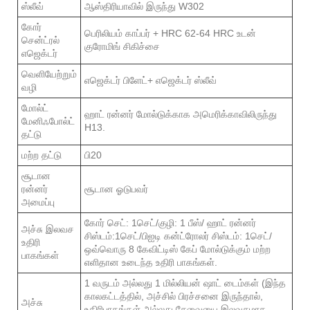
ஸ்லீவ்
ஆஸ்திரியாவில் இருந்து W302
கோர்
பெரிலியம் காப்பர் + HRC 62-64 HRC உடன்
சென்ட்ரல்
குரோமிங் சிகிச்சை
எஜெக்டர்
வெளியேற்றும்
எஜெக்டர் பிளேட்+ எஜெக்டர் ஸ்லீவ்
வழி
மோல்ட்
ஹாட் ரன்னர் மோல்டுக்காக அமெரிக்காவிலிருந்து
மேனிஃபோல்ட்
H13.
தட்டு
மற்ற தட்டு
பி20
சூடான
ரன்னர்
சூடான ஓடுபவர்
அமைப்பு
கோர் செட்: 1செட்/குழி: 1 பீஸ்/ ஹாட் ரன்னர்
அச்சு இலவச
சிஸ்டம்:1செட்/பிஐடி கன்ட்ரோலர் சிஸ்டம்: 1செட்/
உதிரி
ஒவ்வொரு 8 கேவிட்டிஸ் கேப் மோல்டுக்கும் மற்ற
பாகங்கள்
எளிதான உடைந்த உதிரி பாகங்கள்.
1 வருடம் அல்லது 1 மில்லியன் ஷாட் டைம்கள் (இந்த
காலகட்டத்தில், அச்சில் பிரச்சனை இருந்தால்,
அச்சு
உதிரிபாகங்கள் அல்லது சேவையை இலவசமாக