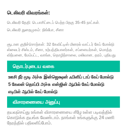
டெலிவரி விவரங்கள்:
டெலிவரி தேதி: டெபாசிட்டைப் பெற்ற பிறகு 35-45 நாட்கள்.
டெலிவரி துறைமுகம்: நிங்போ, சீனா
சூடான குறிச்சொற்கள்: 32 கேவிட்டிஸ் மினரல் வாட்டர் கேப் மோல்டு
ஸ்லைடர் சிஸ்டம், சீனா, உற்பத்தியாளர்கள், சப்ளையர்கள், மொத்த
விற்பனை, மேம்பட்ட, வாங்க, தொழிற்சாலை, மலிவான, தரம், புதியது
தொடர்புடைய வகை
ஊசி நீர் மூடி அச்சு
இன்ஜெக்ஷன் ஃபிளிப் டாப் கேப் மோல்டு
5 கேலன் தொப்பி அச்சு
என்ஜின் ஆயில் கேப் மோல்டு
எடிபிள் ஆயில் கேப் மோல்டு
விசாரணையை அனுப்பு
தயவுசெய்து உங்கள் விசாரணையை கீழே உள்ள படிவத்தில்
கொடுக்க தயங்க வேண்டாம். நாங்கள் உங்களுக்கு 24 மணி
நேரத்தில் பதிலளிப்போம்.