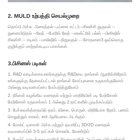
2. MULD உற்பத்தி செயல்முறை
தொப்பி அச்சு: அரைத்தல்--ஃப்ளை கட்டர்--சிஎன்சி துருவல் --
துளையிடுதல் --லேத் --போரிங் லேத் --எலக்ட்ரிக் பல்ஸ் --பினிஷிங்
சிஎன்சி -- ஈடிஎம் --பாலிஷிங் --நிறுவுதல் -- சோதனை3.ஒவ்வொரு
குழிக்கும் மாற்றக்கூடிய பாகங்கள்.
3.பிசினஸ் படிகள்
1. R&D வாடிக்கையாளர்களுக்கு R&Dயை நாங்கள் ஆதரிக்கிறோம்.
உங்களுக்கு தேவைப்பட்டால் நாங்கள் கோப்புகளை உருவாக்குவோம்
அல்லது வடிவமைப்பை மேம்படுத்துவோம்
2. நீங்கள் வழங்கிய வரைதல் மற்றும் மாதிரியின் படி மேற்கோள்
மேற்கோள் உருவாக்கம் 1 அல்லது 2 நாட்களில் முடிக்கப்படும்.
3. பேச்சுவார்த்தையில் தரம், விலை, பொருள், விநியோக நேரம், பணம்
செலுத்தும் காலம், ect ஆகியவை அடங்கும்.
4. மோல்ட் டிசைன் அச்சு மற்றும் தயாரிப்பு 3D/2D வரைதல்
வடிவமைப்பில் 3-5 நாட்கள் செலவிட வேண்டும்.
5. மோல்ட் வாடிக்கையாளரின் தேவைகளின் அடிப்படையில் நாங்கள்